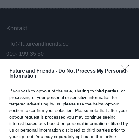
Kontakt
info@futureandfriends.se
010- 199 35 50
Stockholm, Göteborg och
Future and Friends -
Do Not Process My Personal
Information
Malmö
If you wish to opt-out of the sale, sharing to third parties, or
processing of your personal or sensitive information for
targeted advertising by us, please use the below opt-out
section to confirm your selection. Please note that after your
opt-out request is processed you may continue seeing
Information
interest-based ads based on personal information utilized by
us or personal information disclosed to third parties prior to
Rekrytering
your opt-out. You may separately opt-out of the further
Denna webbplats använder cookies