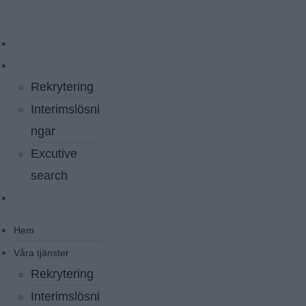
Hoppa
till
innehållet
Hem
Våra tjänster
Rekrytering
Interimslösni
ngar
Excutive
search
Kontakt
Hem
Våra tjänster
Rekrytering
Interimslösni