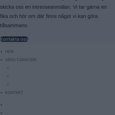
skicka oss en intresseanmälan. Vi tar gärna en
fika och hör om där finns något vi kan göra
tillsammans.
Kontakta oss
HEM
VÅRA TJÄNSTER
Rekrytering
Interimslösningar
Excutive search
KONTAKT
HEM
VÅRA TJÄNSTER