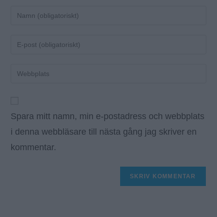
Ange
ditt
namn
Ange
eller
din
användarnamn
e-
Ange
för
postadress
URL
att
för
till
kommentera
att
din
kommentera
Spara mitt namn, min e-postadress och webbplats
webbplats
(valfritt)
i denna webbläsare till nästa gång jag skriver en
kommentar.