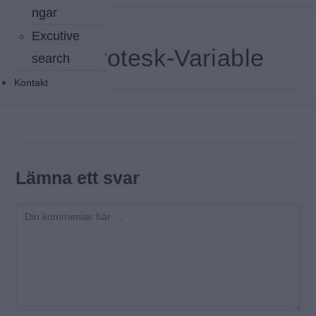
ngar
Excutive
ClashGrotesk-Variable
search
Kontakt
ClashGrotesk-Variable
Lämna ett svar
Kommentar