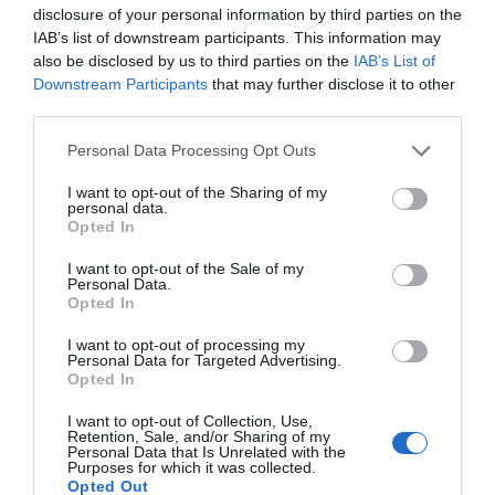
disclosure of your personal information by third parties on the
Executive
Vi använder enhetsidentifierare för att anpassa innehållet
IAB’s list of downstream participants. This information may
search
och annonserna till användarna, tillhandahålla funktioner
also be disclosed by us to third parties on the
IAB’s List of
för sociala medier och analysera vår trafik. Vi
Downstream Participants
that may further disclose it to other
Interimslösnin
third parties.
vidarebefordrar även sådana identifierare och annan
gar
information från din enhet till de sociala medier och
Personal Data Processing Opt Outs
Lediga jobb
annons- och analysföretag som vi samarbetar med.
Dessa kan i sin tur kombinera informationen med annan
I want to opt-out of the Sharing of my
Kontakt
personal data.
information som du har tillhandahållit eller som de har
Opted In
samlat in när du har använt deras tjänster. Du godkänner
våra cookies vid fortsatt användande av vår webbplats.
I want to opt-out of the Sale of my
Personal Data.
Inställningar
Om oss
Här kan du läsa mer om
cookies
samt om vår
Opted In
personuppgiftspolicy
.
Future & Friends är ett
I want to opt-out of processing my
OK
Personal Data for Targeted Advertising.
rekryteringsföretag som
Opted In
erbjuder rekrytering,
I want to opt-out of Collection, Use,
Anpassa
executive search och
Retention, Sale, and/or Sharing of my
Personal Data that Is Unrelated with the
interimslösningar som
Purposes for which it was collected.
Opted Out
hjälper organisationer