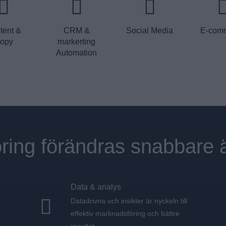
tent &
CRM &
Social Media
E-com
opy
markerting
Automation
ring förändras snabbare 
Data & analys
Datadrivna och insikter är nyckeln till
effektiv marknadsföring och bättre