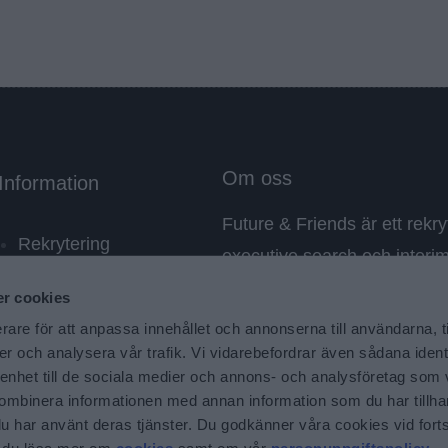
Om oss
Information
Future & Friends är ett rekr
Rekrytering
executive search och interi
Executive search
med fokus på chefer, specia
r cookies
Interimslösningar
kombinerar gedigen erfarenh
rare för att anpassa innehållet och annonserna till användarna, t
Lediga jobb
framtidens krav – och hittar 
er och analysera vår trafik. Vi vidarebefordrar även sådana ident
Kontakt
 enhet till de sociala medier och annons- och analysföretag som
avgörande roller.
ombinera informationen med annan information som du har tillhand
u har använt deras tjänster. Du godkänner våra cookies vid for