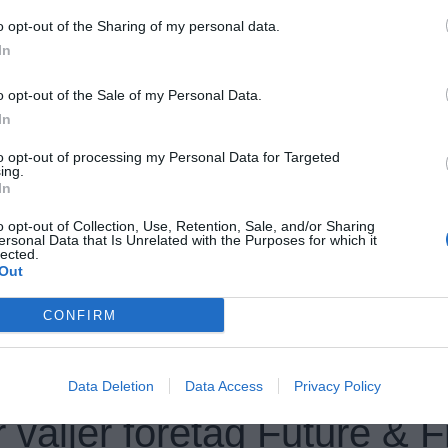
Exempel på roller vi tillsatt
o opt-out of the Sharing of my personal data.
In
Performance
MO
SEO Spe
o opt-out of the Sale of my Personal Data.
marketing Specialist
In
Paid Social Specialist
Kommunikationsansvari
to opt-out of processing my Personal Data for Targeted
ing.
In
marketer
E-commerce Manager
Copyw
o opt-out of Collection, Use, Retention, Sale, and/or Sharing
ersonal Data that Is Unrelated with the Purposes for which it
lected.
Digital Marketing Specialist
Out
CONFIRM
Data Deletion
Data Access
Privacy Policy
 väljer företag Future & 