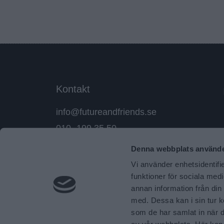
Kontakt
info@futureandfriends.se
010- 199 35 50
Denna webbplats använde
Stockholm, Göteborg och
Vi använder enhetsidentifie
Malmö
funktioner för sociala medi
annan information från din
med. Dessa kan i sin tur k
som de har samlat in när d