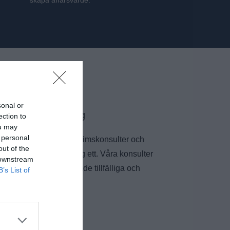
skapa affärsvärde.
sonal or
nom marknadsföring
ection to
ou may
 personal
per vi företag med interimskonsulter och
out of the
kapa resultat från dag ett. Våra konsulter
 downstream
och affärsfokus vid både tillfälliga och
B’s List of