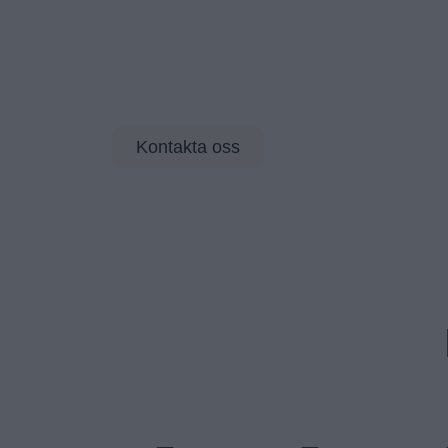
Vi på Future & Friends hjälper dig och dit
marknadsföring, kommunikation och digital
specialister och ledare som stärker varumä
Kontakta oss