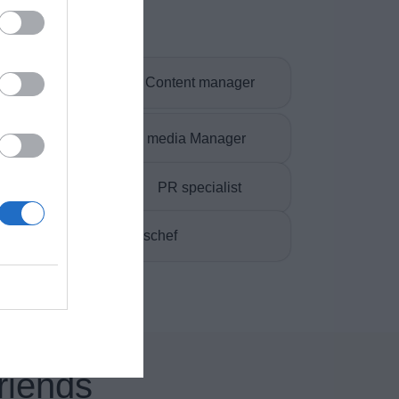
cialist
Content manager
g
Social media Manager
riter
PR specialist
Marknadschef
Friends