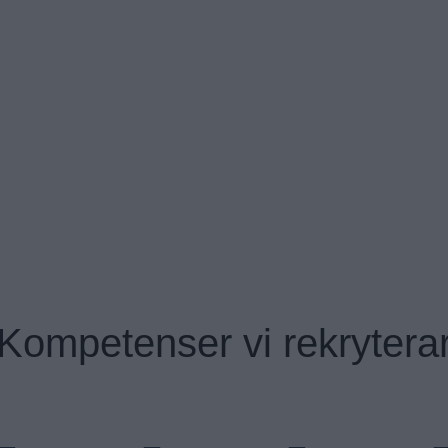
t företag med rekrytering och interim inom
 tillväxt. Vi matchar företag med marknadsförare,
rken, driver affärer och skapar långsiktig utveckling.
Kompetenser vi rekrytera