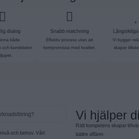
lig dialog
Snabb matchning
Långsiktiga 
känna både
Effektiv process utan att
Vi bygger rel
 och kandidaten
kompromissa med kvalitet.
skapar tillväx
djupet.
Vi hjälper di
arknadsföring?
Rätt kompetens skapar tillvä
snivå och behov. Vårt
bättre affärer.