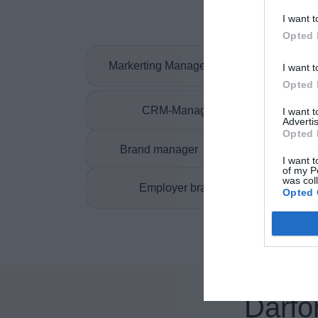
I want t
Opted 
Markerting Manager
C
I want t
Opted 
CRM-Manager
I want 
Advertis
Opted 
Brand manager
Growth 
I want t
of my P
was col
Employer branding specialist
Opted 
Därför