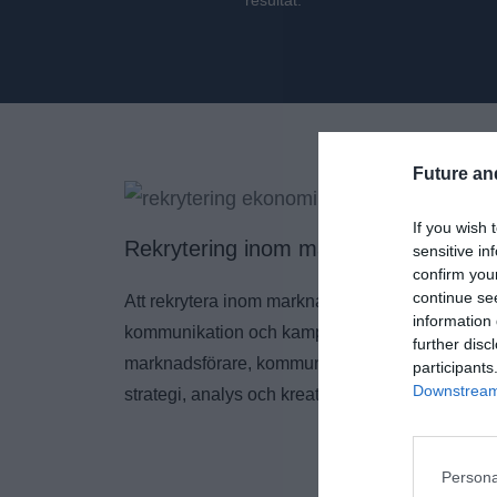
resultat.
Future an
If you wish 
Rekrytering inom marknadsföring
sensitive in
confirm you
continue se
Att rekrytera inom marknadsföring handlar idag 
information 
kommunikation och kampanjarbete. Vi hjälper för
further disc
marknadsförare, kommunikationsspecialister o
participants
Downstream 
strategi, analys och kreativitet för att skapa tillvä
Persona