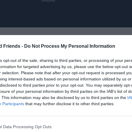
resultat.
d Friends -
Do Not Process My Personal Information
to opt-out of the sale, sharing to third parties, or processing of your per
Interim och konsulter i
formation for targeted advertising by us, please use the below opt-out s
r selection. Please note that after your opt-out request is processed y
eing interest-based ads based on personal information utilized by us or
om mer än traditionell
När behov uppstår snabbt hjäl
disclosed to third parties prior to your opt-out. You may separately opt-
etag att hitta
marknadsspecialister som kan s
losure of your personal information by third parties on the IAB’s list of
ch ledare som kombinerar
bidrar med kompetens, struktur 
. This information may also be disclosed by us to third parties on the
IA
Participants
that may further disclose it to other third parties.
xt.
strategiska behov.
l Data Processing Opt Outs