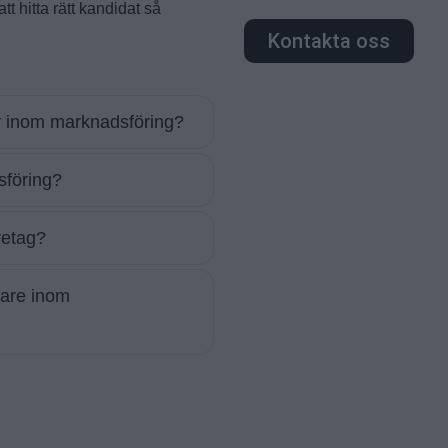
att hitta rätt kandidat så
Kontakta oss
er inom marknadsföring?
sföring?
retag?
dare inom