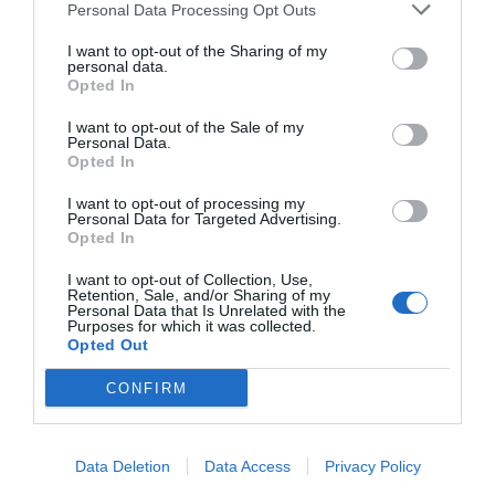
Personal Data Processing Opt Outs
annons- och analysföretag som vi samarbetar med.
Om oss
Information
Dessa kan i sin tur kombinera informationen med annan
I want to opt-out of the Sharing of my
personal data.
information som du har tillhandahållit eller som de har
Future & Friends är ett
Opted In
samlat in när du har använt deras tjänster. Du godkänner
Rekrytering
rekryteringsföretag som
våra cookies vid fortsatt användande av vår webbplats.
I want to opt-out of the Sale of my
erbjuder rekrytering,
Executive
Personal Data.
Inställningar
Här kan du läsa mer om
cookies
samt om vår
Opted In
executive search och
search
personuppgiftspolicy
.
interimslösningar som
I want to opt-out of processing my
Interimslösnin
OK
Personal Data for Targeted Advertising.
hjälper organisationer
Opted In
gar
med fokus på chefer,
Lediga jobb
I want to opt-out of Collection, Use,
specialister och
Anpassa
Retention, Sale, and/or Sharing of my
Personal Data that Is Unrelated with the
Kontakt
nyckelkompetenser. Vi
Purposes for which it was collected.
Opted Out
kombinerar gedigen
erfarenhet med
CONFIRM
affärsförståelse och
fokus på framtidens krav
– och hittar personer som
Data Deletion
Data Access
Privacy Policy