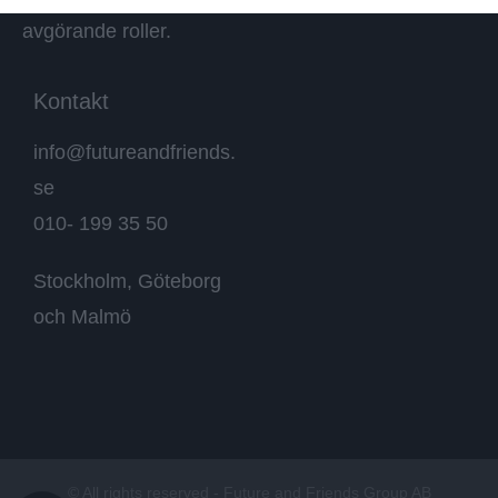
gör verklig skillnad i
avgörande roller.
Kontakt
info@futureandfriends.
se
010- 199 35 50
Stockholm, Göteborg
och Malmö
© All rights reserved - Future and Friends Group AB