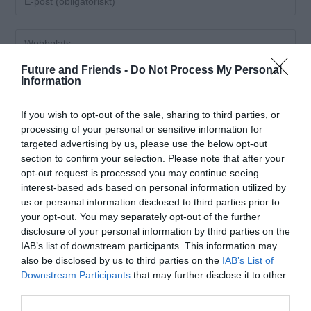
Future and Friends -
Do Not Process My Personal
Information
Spara mitt namn, min e-postadress och webbplats
If you wish to opt-out of the sale, sharing to third parties, or
i denna webbläsare till nästa gång jag skriver en
processing of your personal or sensitive information for
targeted advertising by us, please use the below opt-out
kommentar.
section to confirm your selection. Please note that after your
opt-out request is processed you may continue seeing
interest-based ads based on personal information utilized by
us or personal information disclosed to third parties prior to
your opt-out. You may separately opt-out of the further
Denna webbplats använder cookies
disclosure of your personal information by third parties on the
Vi använder enhetsidentifierare för att anpassa innehållet
IAB’s list of downstream participants. This information may
och annonserna till användarna, tillhandahålla funktioner
also be disclosed by us to third parties on the
IAB’s List of
för sociala medier och analysera vår trafik. Vi
Downstream Participants
that may further disclose it to other
third parties.
vidarebefordrar även sådana identifierare och annan
information från din enhet till de sociala medier och