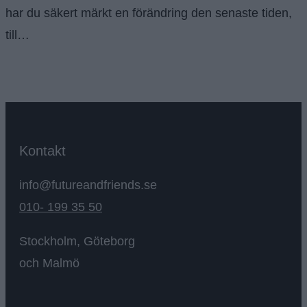
har du säkert märkt en förändring den senaste tiden,
till…
Fortsätt läsa
När Facebook ändrar sin algoritm blir
SEO viktigare
Kontakt
info@futureandfriends.se
010- 199 35 50
Stockholm, Göteborg
och Malmö