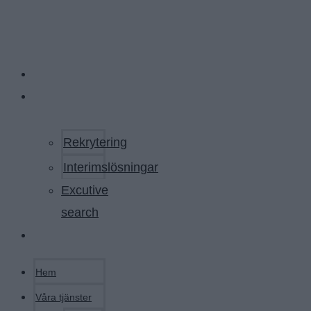
Hoppa till innehållet
Hem
Våra
tjänster
Rekrytering
Interimslösningar
Excutive
search
Kontakt
Hem
Våra tjänster