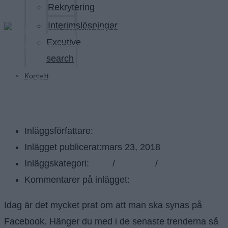
Rekrytering
Interimslösningar
Excutive
search
När Facebook ändrar sin algoritm blir
Kontakt
SEO viktigare
Inläggsförfattare:
Rosengren
Inlägget publicerat:
mars 23, 2018
Inläggskategori:
Blogg
/
Facebook
/
Sociala medier
Kommentarer på inlägget:
0 kommentarer
Idag är det mycket prat om att man ska synas på
Facebook. Hänger du med i de senaste trenderna så