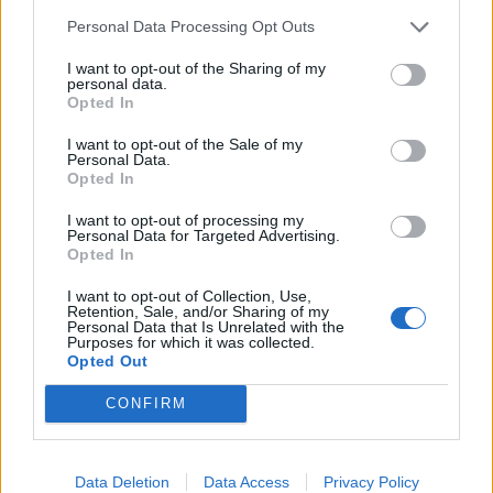
information från din enhet till de sociala medier och
Future & Friends är ett
Personal Data Processing Opt Outs
annons- och analysföretag som vi samarbetar med.
rekryteringsföretag som
I want to opt-out of the Sharing of my
Dessa kan i sin tur kombinera informationen med annan
personal data.
erbjuder rekrytering,
information som du har tillhandahållit eller som de har
Opted In
executive search och
samlat in när du har använt deras tjänster. Du godkänner
I want to opt-out of the Sale of my
interimslösningar som
våra cookies vid fortsatt användande av vår webbplats.
Personal Data.
Inställningar
hjälper organisationer
Här kan du läsa mer om
Opted In
cookies
samt om vår
personuppgiftspolicy
.
med fokus på chefer,
I want to opt-out of processing my
specialister och
OK
Personal Data for Targeted Advertising.
Opted In
nyckelkompetenser. Vi
kombinerar gedigen
I want to opt-out of Collection, Use,
Anpassa
Retention, Sale, and/or Sharing of my
erfarenhet med
Personal Data that Is Unrelated with the
Purposes for which it was collected.
affärsförståelse och
Opted Out
fokus på framtidens krav
CONFIRM
– och hittar personer
som gör verklig skillnad i
avgörande roller.
Data Deletion
Data Access
Privacy Policy