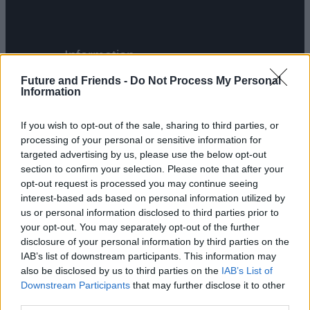
Information
Future and Friends -
Do Not Process My Personal
Rekrytering
Information
Executive
If you wish to opt-out of the sale, sharing to third parties, or
search
processing of your personal or sensitive information for
targeted advertising by us, please use the below opt-out
Interimslösningar
section to confirm your selection. Please note that after your
Lediga
opt-out request is processed you may continue seeing
interest-based ads based on personal information utilized by
jobb
us or personal information disclosed to third parties prior to
Kontakt
your opt-out. You may separately opt-out of the further
Denna webbplats använder cookies
disclosure of your personal information by third parties on the
Vi använder enhetsidentifierare för att anpassa innehållet
IAB’s list of downstream participants. This information may
also be disclosed by us to third parties on the
IAB’s List of
och annonserna till användarna, tillhandahålla funktioner
Downstream Participants
that may further disclose it to other
för sociala medier och analysera vår trafik. Vi
Om oss
third parties.
vidarebefordrar även sådana identifierare och annan