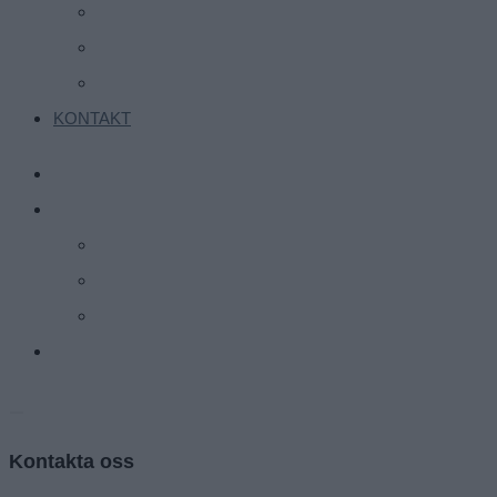
Rekrytering
Interimslösningar
Excutive search
KONTAKT
HEM
VÅRA TJÄNSTER
Rekrytering
Interimslösningar
Excutive search
KONTAKT
Kontakta oss